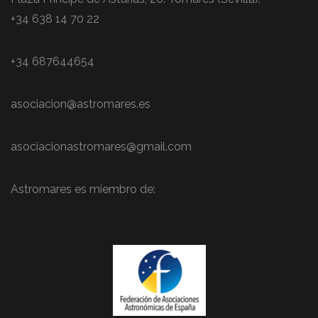
+34 638 14 70 22
+34 687644654
asociacion@astromares.es
asociacionastromares@gmail.com
Astromares es miembro de: