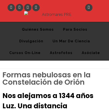
Astromares PRE
Desde 2012 divulgando la Astronomía y la Ciencia
Quiénes Somos
Para Socios
Divulgación
Un Mar De Ciencia
Cursos On-Line
Astrofotos
Asóciate
Formas nebulosas en la
Constelación de Orión
Nos alejamos a 1344 años
Luz. Una distancia