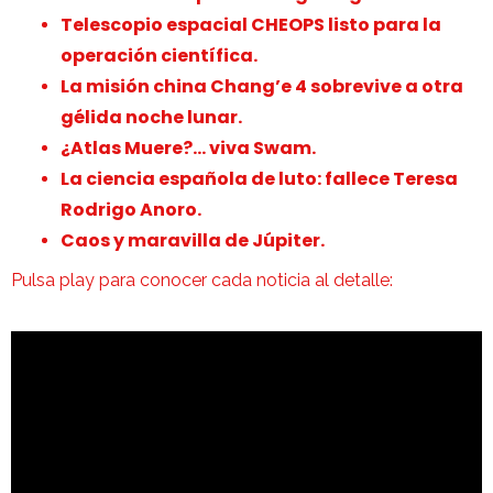
Telescopio espacial CHEOPS listo para la
operación científica.
La misión china Chang’e 4 sobrevive a otra
gélida noche lunar.
¿Atlas Muere?… viva Swam.
La ciencia española de luto: fallece Teresa
Rodrigo Anoro.
Caos y maravilla de Júpiter.
Pulsa play para conocer cada noticia al detalle: