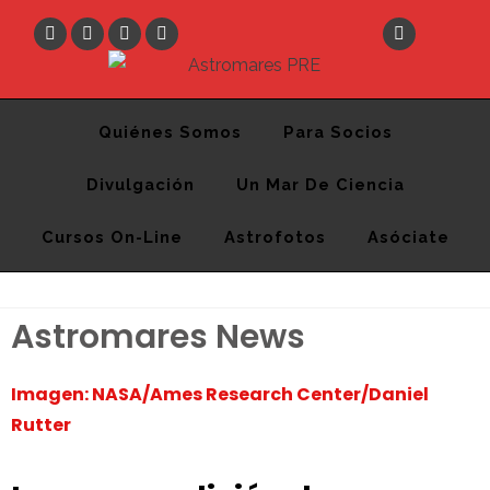
Astromares PRE
Desde 2012 divulgando la Astronomía y la Ciencia
Quiénes Somos
Para Socios
Divulgación
Un Mar De Ciencia
Cursos On-Line
Astrofotos
Asóciate
Astromares News
Imagen: NASA/Ames Research Center/Daniel
Rutter