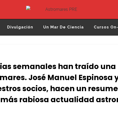
Astromares PRE
Desde 2012 divulgando la Astronomía y la
Ciencia
Divulgación
Un Mar De Ciencia
Cursos On-
ias semanales han traído una
omares. José Manuel Espinosa 
stros socios, hacen un resume
 más rabiosa actualidad astr