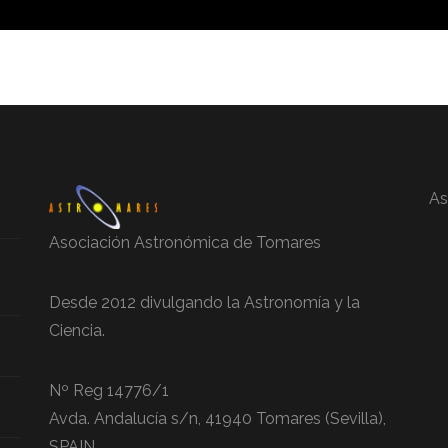
As
Asociación Astronómica de Tomares
Desde 2012 divulgando la Astronomía y la
Ciencia.
Nº Reg 14776/1
Avda. Andalucía s/n, 41940 Tomares (Sevilla),
SPAIN