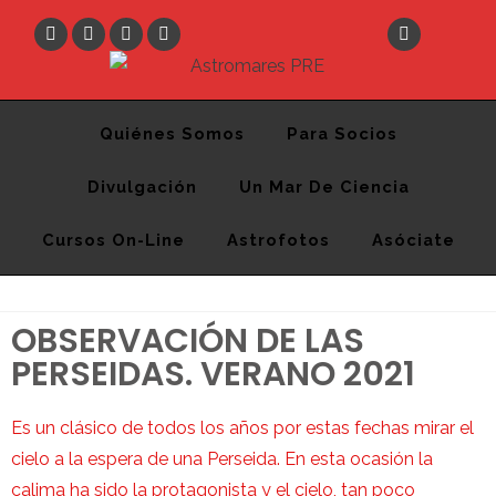
Astromares PRE
Desde 2012 divulgando la Astronomía y la Ciencia
Quiénes Somos
Para Socios
Divulgación
Un Mar De Ciencia
Cursos On-Line
Astrofotos
Asóciate
OBSERVACIÓN DE LAS
PERSEIDAS. VERANO 2021
Es un clásico de todos los años por estas fechas mirar el
cielo a la espera de una Perseida. En esta ocasión la
calima ha sido la protagonista y el cielo, tan poco