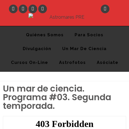
Astromares PRE
Desde 2012 divulgando la Astronomía y la Ciencia
Quiénes Somos
Para Socios
Divulgación
Un Mar De Ciencia
Cursos On-Line
Astrofotos
Asóciate
Un mar de ciencia.
Programa #03. Segunda
temporada.