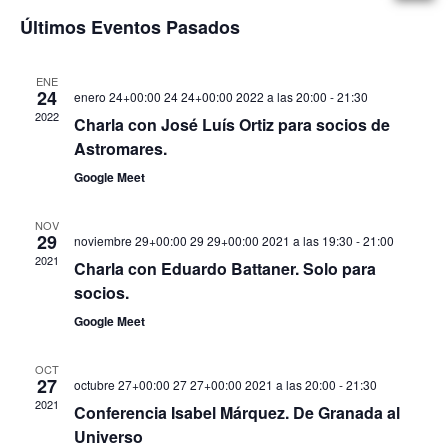
de
Selecciona
d
vistas
Últimos Eventos Pasados
la
vi
fecha.
ENE
24
enero 24+00:00 24 24+00:00 2022 a las 20:00
-
21:30
d
2022
Charla con José Luís Ortiz para socios de
Ev
Astromares.
Google Meet
NOV
29
noviembre 29+00:00 29 29+00:00 2021 a las 19:30
-
21:00
2021
Charla con Eduardo Battaner. Solo para
socios.
Google Meet
OCT
27
octubre 27+00:00 27 27+00:00 2021 a las 20:00
-
21:30
2021
Conferencia Isabel Márquez. De Granada al
Universo